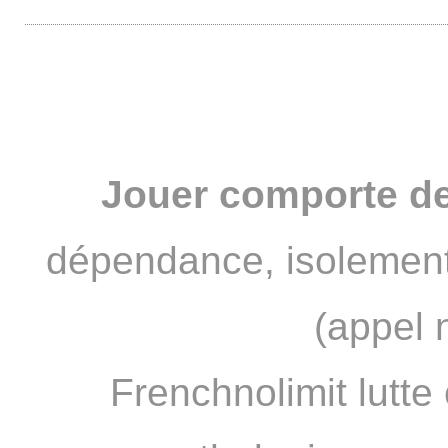
Bobzzz un FNL devenu PRO
Jouer comporte de
dépendance, isolement
(appel 
Frenchnolimit lutte 