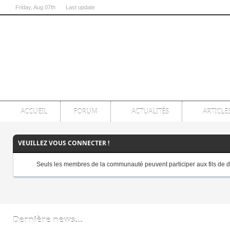
Friday
, Aug 07th
Last update
07:00:54 PM
ACCUEIL
FORUM
ACTUALITÉS
ARTICLE
VEUILLEZ VOUS CONNECTER !
Seuls les membres de la communauté peuvent participer aux fils de d
Dernière news...