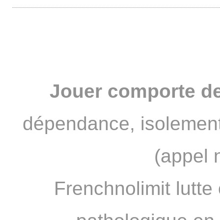
Bobzzz un FNL devenu PRO
Jouer comporte de
dépendance, isolement
(appel 
Frenchnolimit lutte 