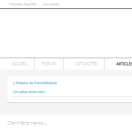
Thursday
, Aug 06th
Last update
07:00:54 PM
ACCUEIL
FORUM
ACTUALITÉS
ARTICLE
L'Histoire de FrenchNolimit
Un calva sinon rien !
Dernière news...