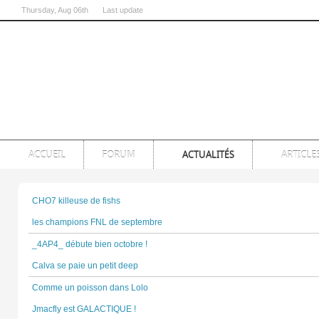
Thursday
, Aug 06th
Last update
07:00:54 PM
ACCUEIL
FORUM
ACTUALITÉS
ARTICLE
CHO7 killeuse de fishs
les champions FNL de septembre
_4AP4_ débute bien octobre !
Calva se paie un petit deep
Comme un poisson dans Lolo
Jmacfly est GALACTIQUE !