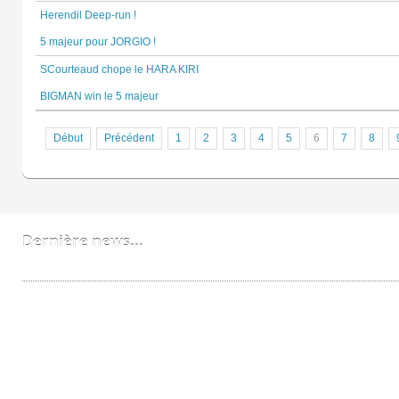
Herendil Deep-run !
5 majeur pour JORGIO !
SCourteaud chope le HARA KIRI
BIGMAN win le 5 majeur
Début
Précédent
1
2
3
4
5
6
7
8
Dernière news...
Bobzzz un FNL devenu PRO