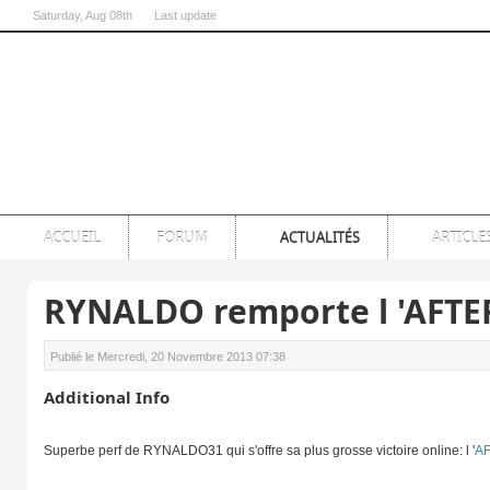
Saturday
, Aug 08th
Last update
07:00:54 PM
ACCUEIL
FORUM
ACTUALITÉS
ARTICLE
RYNALDO remporte l 'AFTER
Publié le Mercredi, 20 Novembre 2013 07:38
Additional Info
Superbe perf de RYNALDO31 qui s'offre sa plus grosse victoire online: l '
A