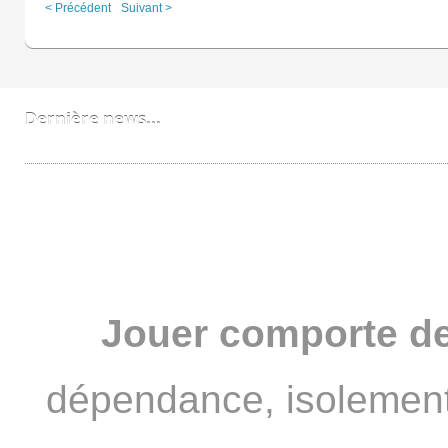
< Précédent
Suivant >
Dernière news...
Bobzzz un FNL devenu PRO
Jouer comporte de
dépendance, isolement