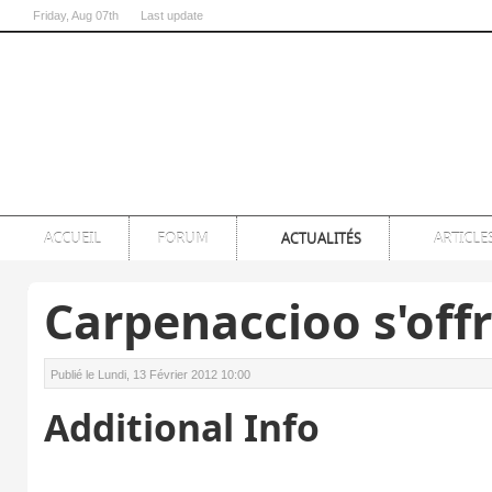
Friday
, Aug 07th
Last update
07:00:54 PM
ACCUEIL
FORUM
ACTUALITÉS
ARTICLE
Carpenaccioo s'offr
Publié le Lundi, 13 Février 2012 10:00
Additional Info